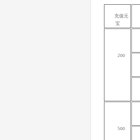
充值
元
宝
2
00
5
00