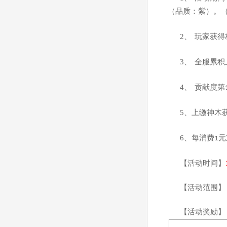
（品质：紫）。
2
、
玩家获得
3
、
全服累积
4
、
贡献度第
5
、上缴神木
6
、每消费
元
1
【活动时间】
【活动范围】
【活动奖励】