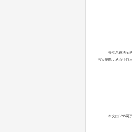
每次总被法宝的
法宝技能，从而征战三
本
文由
3595