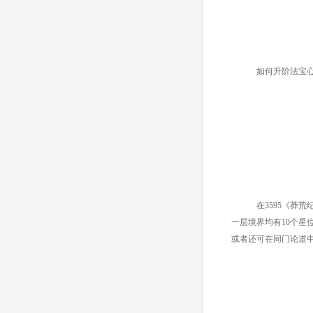
如何升阶法宝
在3595《莽荒
一层境界均有10个
或者还可在同门论道