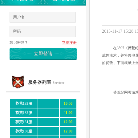
2015-11-17 15:28:1
忘记密码？
立即注册
在3595《
莽荒
成兽魂术，并将兽魂
的优势，下面就献上
服务器列表
Servicer
莽荒纪网页游戏官网 ht
莽荒133服
10:50
莽荒132服
11:00
莽荒131服
12:00
莽荒130服
12:00