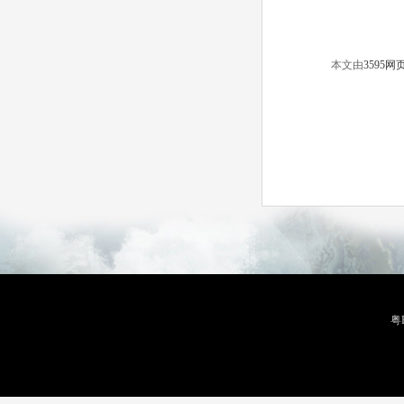
本
文由
3595网
粤B