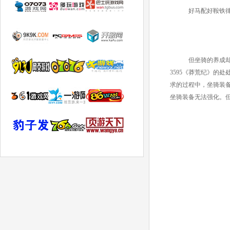
好马配好鞍铁
但坐骑的养成却
3595《莽荒纪》的
求的过程中，坐骑装
坐骑装备无法强化。