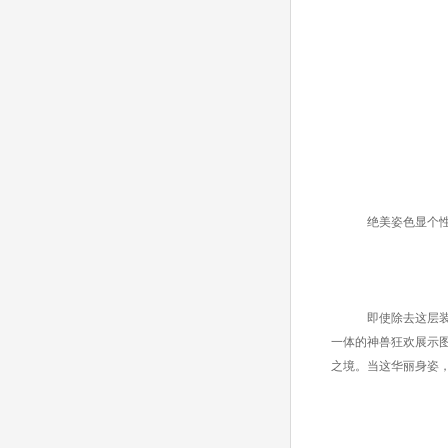
绝美姿色显个
即使除去这层装
一体的神兽狂欢展示
之境。当这华丽身姿