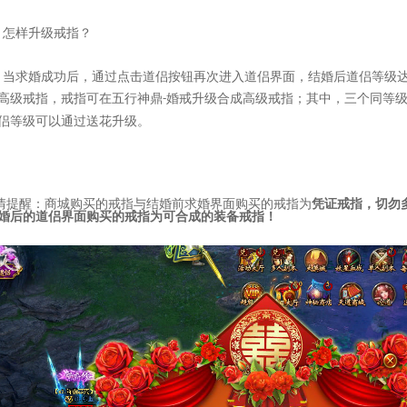
：怎样升级戒指？
：当求婚成功后，通过点击道侣按钮再次进入道侣界面，结婚后道侣等级
高级戒指，戒指可在五行神鼎
婚戒升级合成高级戒指；其中，三个同等
-
侣等级可以通过送花升级。
情提醒：商城购买的戒指与结婚前求婚界面购买的戒指为
凭证戒指，切勿
婚后的道侣界面购买的戒指为可合成的装备戒指！