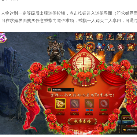
：人物达到一定等级后出现道侣按钮，点击按钮进入道侣界面（即求婚界
，可在求婚界面购买任意戒指向道侣求婚，戒指一人购买二人享用，可通