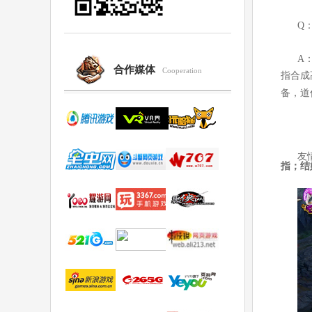
Q
A
合作媒体
Cooperation
指合成
备，道
友
指；结