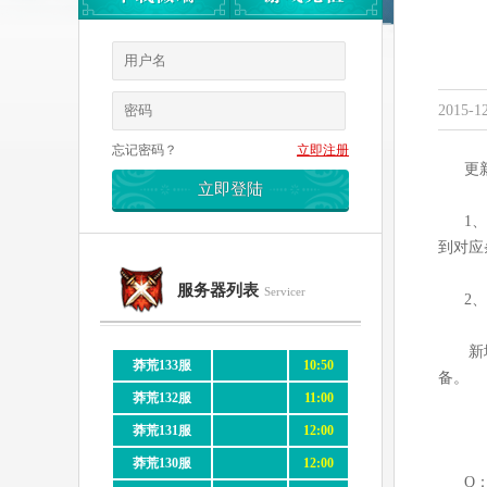
2015-12
忘记密码？
立即注册
更
1、
到对应
服务器列表
Servicer
2、
新
莽荒133服
10:50
备。
莽荒132服
11:00
莽荒131服
12:00
莽荒130服
12:00
Q