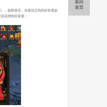
返回
首页
面），选择道侣，当道侣之间的好友度超
过送花增加好友度；