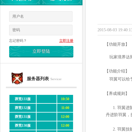
2015-08-03 19:40:1
忘记密码？
立即注册
【功能开放】
玩家境界达到
【功能介绍】
服务器列表
羽翼可以给予
Servicer
【养成规则】
莽荒133服
10:50
1.
羽翼进
莽荒132服
11:00
丹进阶羽翼，
莽荒131服
12:00
莽荒130服
12:00
2.
羽翼技