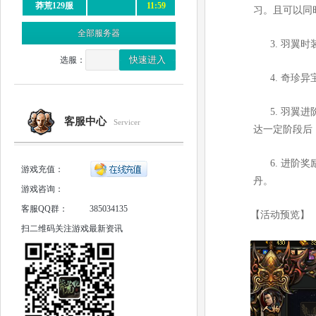
莽荒129服
11:59
习。且可以同
全部服务器
3.
羽翼时
选服：
4.
奇珍异
5.
羽翼进
客服中心
Servicer
达一定阶段后
6.
进阶奖
游戏充值：
丹。
游戏咨询：
客服QQ群：
385034135
【活动预览】
扫二维码关注游戏最新资讯