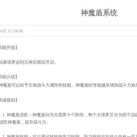
神魔盾系统
-01 11:54:06
功能开放】
家境界达到元神后期后开启。
功能介绍】
魔盾可以给予主角战斗力属性和技能，神魔盾的等级越高增加战斗力效
养成规则】
1.
神魔盾进阶：神魔盾分为大境界十个阶段，每个大境界又分为四个品级
进阶神魔盾，提升战斗力。
2.
神魔盾技能：可以通过技能书学习技能，学习技能后在战斗中有一定