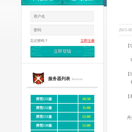
2015-09
忘记密码？
立即注册
【
玩
【
服务器列表
Servicer
神
【
莽荒133服
10:50
莽荒132服
11:00
莽荒131服
12:00
丹
莽荒130服
12:00