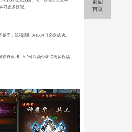
返回
学习更多技能。
首页
率越高，祝福值到达
时必定成功。
100%
祝福丹返利，
可以额外获得更多祝福
VIP