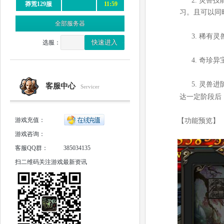
2.
灵兽技
莽荒129服
11:59
习。且可以同
全部服务器
3.
稀有灵
选服：
4.
奇珍异
5.
灵兽进
客服中心
Servicer
达一定阶段后
游戏充值：
【功能预览】
游戏咨询：
客服QQ群：
385034135
扫二维码关注游戏最新资讯