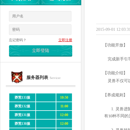
2015-09-01 12:03:3
忘记密码？
立即注册
【功能开放】
完成新手引
【功能介绍】
服务器列表
Servicer
灵兽不仅可以
【养成规则】
莽荒133服
10:50
莽荒132服
11:00
1.
灵兽进
莽荒131服
12:00
有
种不同的
10
莽荒130服
12:00