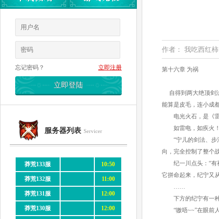
作者： 我吃西红柿
忘记密码？
立即注册
第十六章 为祸
自得到两大绝顶剑法
能算是皮毛，连小成
电光火石，是《雷火
如雷电，如疾火
服务器列表
Servicer
“宁儿的剑法、步法
向，完全控制了整个
纪一川点头：“有神
莽荒133服
10:50
它拼命起来，纪宁又
莽荒132服
11:00
……
莽荒131服
12:00
下方的纪宁有一种一
莽荒130服
12:00
“嗷唔~~”在眼前