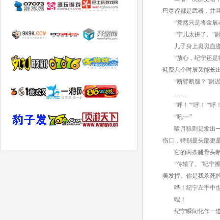
巴尽皆都是武器，并
“竟然只是将金辰衣
“宁儿太拼了。”尉
儿子身上斑斑血迹
“放心，纪宁还是将
耗费几个时辰又能长出
“断臂断腿？”尉迟
……
“呼！”“呼！”“
“吼~~”
啸月狼则是发出一声
伤口，特别是头部更
它的两条腿骨头断
“你输了。”纪宁擦
美发挥。你是我杀死
哗！纪宁左手中也凭
嗖！
纪宁瞬间化作一道残