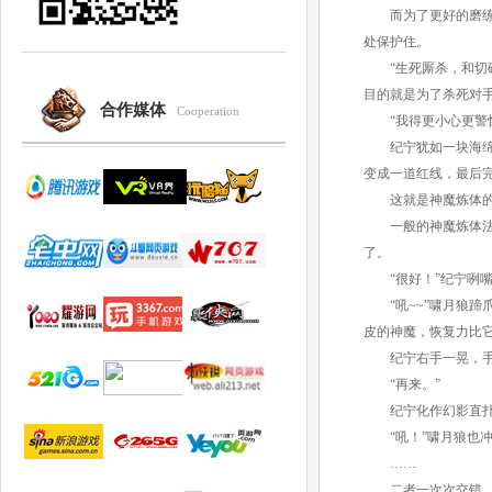
而为了更好的磨练自
处保护住。
“生死厮杀，和切磋
目的就是为了杀死对
合作媒体
Cooperation
“我得更小心更警惕
纪宁犹如一块海绵迅
变成一道红线，最后
这就是神魔炼体的
一般的神魔炼体法门
了。
“很好！”纪宁咧嘴
“吼~~”啸月狼蹄
皮的神魔，恢复力比
纪宁右手一晃，手
“再来。”
纪宁化作幻影直扑
“吼！”啸月狼也冲
……
二者一次次交错，每