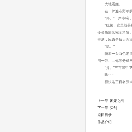
大地震颤。
在一片遍布野草的荒
“停。”一声冷喝，
“统领，这里就是那
令尖角部落完全溃散
推测，应该是后天圆
“嗯。”
骑着一头白色老虎，
围一带……你等分成
“是。”三百黑甲卫
哗~~~
很快这三百名强大的
上一章 困笼之战
下一章 买剑
返回目录
作品介绍