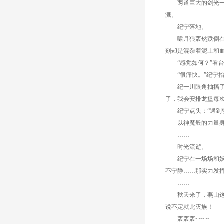
两道巨大的剑光一个
溅。
纪宁落地。
啸月狼轰然跌倒在厚
刻却是混杂着泥土和
“感觉如何？”看台
“很痛快。”纪宁抬
纪一川眼角抽搐了下
了，我会安排龙堡每
纪宁点头：“遇到弱
以神魔般的力量身体
……
时光流逝。
纪宁在一场场和妖的
不宁静……那实力发
……
秋天来了，燕山这片
说不定就此灭族！
轰轰轰~~~~