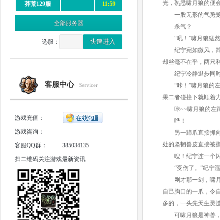
光，熟悉啸月狼的便
莽荒129服
11:59
一股无形的气势笼
全部服务器
杀气？
“吼！”啸月狼猛然
选服：
纪宁宛如微风，简单
却丝毫不在乎，两只
纪宁冷静退步同时
客服中心
Servicer
“咔！”啸月狼的左
果二者碰撞下就顺着
咔~~啸月狼的左蹄
游戏充值：
哗！
游戏咨询：
另一蹄爪直接抓向纪
处的坚韧兽皮直接被
客服QQ群：
385034135
嗖！纪宁连一个闪
扫二维码关注游戏最新资讯
“受伤了。”纪宁遥
刚才那一剑，啸月狼
自己胸口的一爪，令
多的，一头先天生灵
可啸月狼是神兽，