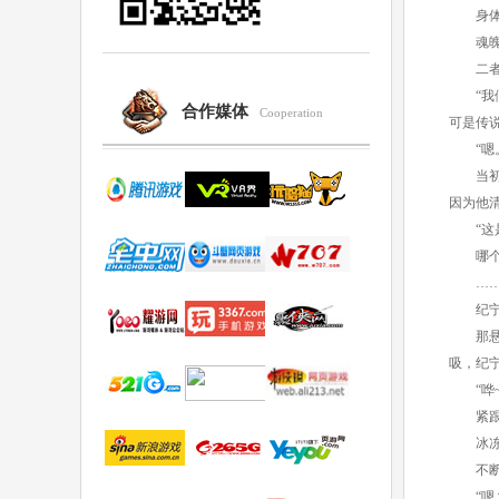
身体，
魂魄强
二者结
“我们
合作媒体
Cooperation
可是传
“嗯。
当初儿
因为他
“这是
哪个父
…
纪宁闭
那悬浮
吸，纪
“哗~
紧跟着
冰冻
不断进
“嗯？