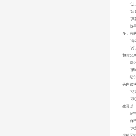
“进。
“出来
“真神
他早知
多，有
“母亲
“好。
和你父
尉迟雪
“滴血
纪宁也
头内很
“这是
“和芥
生灵以
纪宁吃
自己在
“大夏
远的区