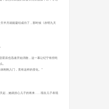
十天半月就能凝结成功了，那时候《赤明九天
。
型星辰也迅速开始消散，这一幕让纪宁有些吃
么。
体刚刚入门，竟有这样的变化。”
天起，她就担心儿子的将来……现在儿子表现