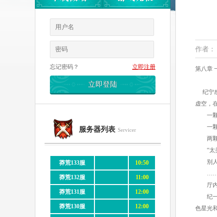
作者：
忘记密码？
立即注册
第八章
纪宁感
虚空，
一颗表
一颗表
服务器列表
Servicer
两颗古
“太美
别人修
莽荒133服
10:50
…
莽荒132服
11:00
厅内
莽荒131服
12:00
纪一川
莽荒130服
12:00
色星光