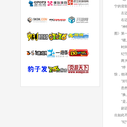
宁的背
左边冰
右边炽
“神纹
图》第
“嗯。
时间
纪宁稚
两大神
“呼！
惊，他
“好强
忽然一
“换上
“是。
尉迟雪
出如此
“纪宁