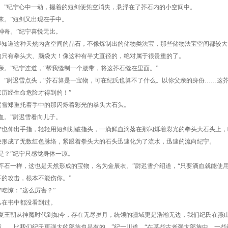
”纪宁心中一动，握着的短剑便凭空消失，悬浮在了芥石内的小空间中。
。”短剑又出现在手中。
奇。”纪宁喜悦无比。
道这种天然内含空间的晶石，不像炼制出的储物类法宝，那些储物法宝空间都较大。
的只有拳头大、脑袋大！像这种有半丈直径的，绝对属于很贵重的了。
。”纪宁连道，“帮我缝制一个腰带，将这芥石缝在里面。”
”尉迟雪点头，“芥石算是一宝物，可在纪氏也算不了什么。以你父亲的身份……这
亲历经生命危险才得到的！”
郑重托着手中的那闪烁着彩光的拳头大石头。
。”尉迟雪看向儿子。
伸出手指，轻轻用短剑划破指头，一滴鲜血滴落在那闪烁着彩光的拳头大石头上，
快形成了无数红色脉络，紧跟着拳头大的石头迅速化为了流水，迅速的流向纪宁。
？”纪宁只感觉身体一凉。
石一样，这也是天然形成的宝物，名为金辰衣。”尉迟雪介绍道，“只要滴血就能使
下的攻击，根本不能伤你。”
惊：“这么厉害？”
书中都没看到过。
王朝从神魔时代到如今，存在无尽岁月，统领的疆域更是浩瀚无边，我们纪氏在燕山
域……比我们纪氏更强大的部族也是有的。”纪一川道，“在某些古老强大部族中，一些