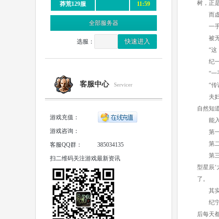
树，正
莽荒129服
11:59
而虚托
全部服务器
一手太
被无数
选服：
“这，
纪一川
“一手
客服中心
Servicer
“传说
夫妇二
自然知
游戏充值：
能入门
游戏咨询：
第一种
第二种
客服QQ群：
385034135
第三种
扫二维码关注游戏最新资讯
型星辰
了。
其实出
纪宁从
后每天