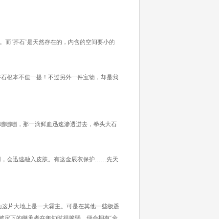
而‘芥石’是天然存在的，内含的空间要小的
芥石根本不值一提！不过另外一件宝物，却是我
嗤嗤嗤，那一滴鲜血迅速渗透进去，拳头大石
用，会迅速融入皮肤。有这金辰衣保护……先天
这片大地上是一大霸主。可是在其他一些极遥
被定下的继承者在年幼时很脆弱，便会拥有‘金