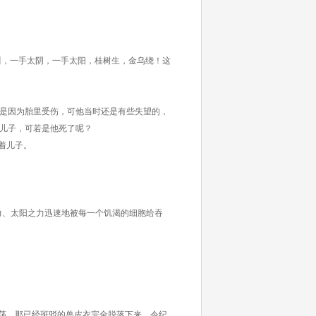
川，一手太阴，一手太阳，桂树生，金乌绕！这
是因为胎里受伤，可他当时还是有些失望的，
儿子，可若是他死了呢？
着儿子。
力、太阳之力迅速地被每一个饥渴的细胞给吞
荡，那已经斑驳的兽皮衣完全脱落下来，令纪