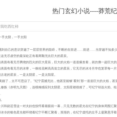
热门玄幻小说----莽荒纪
 我吃西红柿
 一手太阴，一手太阳
到自己的意识穿越了一层层世界的阻碍，不断的在前进……前进……当穿越不知多少
在这无尽虚空的最深处正有着两颗无比巨大的星辰。
面有着无尽腾绕的烈火的巨大星辰，巨大的火焰一道道爆发着，就仿佛一超巨大的
面有着无尽的冰寒，一株桂花树高高耸立的星辰，它无尽的冰冷月华也笼罩每一片
老的星辰，一是太阴星，一是太阳星。
丽了，太不可思议了。”纪宁震撼无比，他甚至能够‘看到’那一道道巨大的火焰，甚至
炼《赤明九天图》，连模糊感应到太阴星、太阳星都很难了，可纪宁却连火焰、桂花
…
。
和尉迟雪这一对夫妇也惊愕看着眼前一幕，只见无数的星光在纪宁的身体周围汇聚
和冰冷的银色星光都环绕着纪宁不断汇聚着，渐渐的，在纪宁虚托的左手上凝聚悬浮着