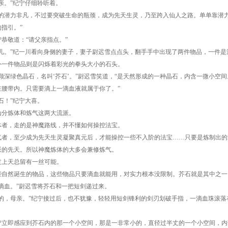
。”纪宁仔细聆听着。
潜力非凡，不过要突破生命的瓶颈，成为先天生灵，乃至跨入仙人之路。单单靠潜力
指引。”
敬道：“请父亲指点。”
。”纪一川看向身侧的妻子，妻子尉迟雪点点头，翻手手中出现了两件物品，一件是
外一件物品则是闪烁着彩光的拳头大小的石头。
深绿色晶石，名叫‘芥石’。”尉迟雪笑道，“是天然形成的一种晶石，内含一微小空
在腰带内。只需要滴上一滴血液就属于你了。”
！”纪宁大喜。
炼体和炼气这两大流派。
，走的是神魔路线，并不懂如何操控法宝。
，至少成为先天生灵凝聚真元后，才能操控一些不入阶的法宝……只要是炼制出的
派的先天。所以神魔炼体的大多会兼修炼气。
天总留有一丝可能。
然诞生的物品，这些物品只要滴血就能用，对实力根本没限制。芥石就是其中之一
血。”尉迟雪将芥石和一把短剑递过来。
，母亲。”纪宁接过后，也不犹豫，轻轻用短剑锋利的剑刃划破手指，一滴血珠滚落
即感应到芥石内的那一个小空间，那是一非常小的，直径过半丈的一个小空间，内