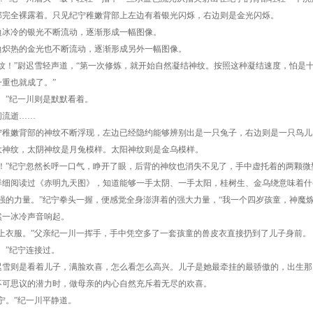
部完全裸露着。只见纪宁稚嫩背部上左边有着银光闪烁，右边则是金光闪烁。
冷的银光不断流动，逐渐形成一幅图像。
热的金光也不断流动，逐渐形成另外一幅图像。
！”尉迟雪轻声道，“第一次修炼，就开始自然凝结神纹。按照这种凝结速度，怕是
一重也就成了。”
”纪一川则是默默看着。
流逝……
嫩背部的神纹不断浮现，左边已经隐约能够辨别出是一只兔子，右边则是一只鸟儿
纹，太阴神纹是月兔模样。太阳神纹则是金乌模样。
”纪宁忽然长呼一口气，睁开了眼，后背的神纹也消失不见了，手中虚托着的两颗微
详细阅读过《赤明九天图》，知道能够一手太阴、一手太阳，桂树生、金乌绕意味着什
的力量。”纪宁拳头一握，便感觉全身澎湃着的强大力量，“我一个四岁孩童，神魔炼
冰冷声音响起。
衣服。”父亲纪一川一挥手，手中凭空多了一套孩童的兽皮衣直接扔到了儿子身前。
”纪宁连接过。
则是看着儿子，满脸欢喜，怎么看怎么高兴。儿子是她最牵挂的最骄傲的，出生那
不可思议的潜力时，做母亲的内心自然充斥着无尽的欢喜。
。”纪一川平静道。