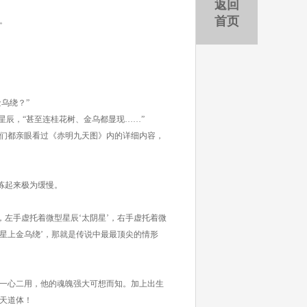
返回
首页
。
乌绕？”
辰，“甚至连桂花树、金乌都显现……”
们都亲眼看过《赤明九天图》内的详细内容，
炼起来极为缓慢。
左手虚托着微型星辰‘太阴星’，右手虚托着微
阳星上金乌绕’，那就是传说中最最顶尖的情形
一心二用，他的魂魄强大可想而知。加上出生
天道体！