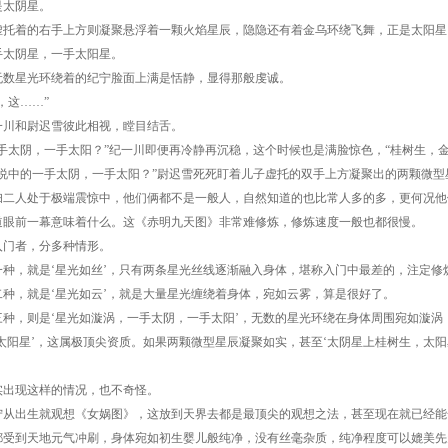
是太阴星。
着的右手上方则凝聚悬浮着一颗火焰星辰，隐隐还有着金乌环绕飞舞，正是太阳星
阴星，一手太阳星。
星光环绕着的纪宁脸面上满是恬静，显得那般虔诚。
这……”
和尉迟雪彼此相视，瞠目结舌。
太阴，一手太阳？”纪一川即便再冷静再沉稳，这个时候也是满脸惊色，“桂树生，金
中的一手太阴，一手太阳？”尉迟雪死死盯着儿子虚托的双手上方凝聚出的两颗微型星
人处于极端震惊中，他们俩都不是一般人，自然知道的也比常人多的多，更何况他
道眼前一幕意味着什么。这《赤明九天图》非常难修炼，修炼速度一般也都很慢。
者，分多种情形。
，就是‘星光如丝’，只有两条星光丝线逐渐融入身体，堪称入门中最差的，注定修
，就是‘星光如云’，就是大量星光缠绕着身体，宛如云雾，算是很好了。
，则是‘星光如漩涡，一手太阴，一手太阳’，无数的星光环绕在身体周围宛如漩涡，
‘太阳星’，这属极顶尖资质。如果两颗微型星辰凝聚如实，甚至‘太阴星上桂树生，太
现这样的情况，也不奇怪。
出生就观想《女娲图》，这放到天界去都是最顶尖的观想之法，甚至现在就已经能
都受到天地元气冲刷，身体宛如初生婴儿般纯净，没有丝毫杂质，纯净程度可以媲美先