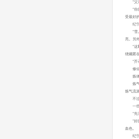
“父亲
“你的
受最好的
纪宁恭
“雪儿
亮。另
“这颗
绕藏匿
“芥石
修仙分
炼体者
炼气者
炼气流
不过上
一些自
“先滴
“好的
血色。
纪宁立