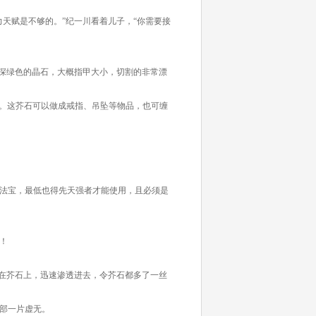
天赋是不够的。”纪一川看着儿子，“你需要接
深绿色的晶石，大概指甲大小，切割的非常漂
间。这芥石可以做成戒指、吊坠等物品，也可缠
法宝，最低也得先天强者才能使用，且必须是
！
在芥石上，迅速渗透进去，令芥石都多了一丝
部一片虚无。