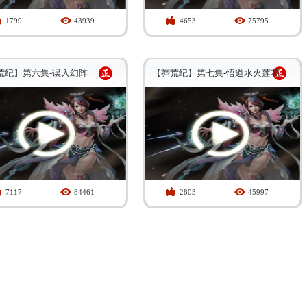
1799
43939
4653
75795
荒纪】第六集-误入幻阵
【莽荒纪】第七集-悟道水火莲花
7117
84461
2803
45997