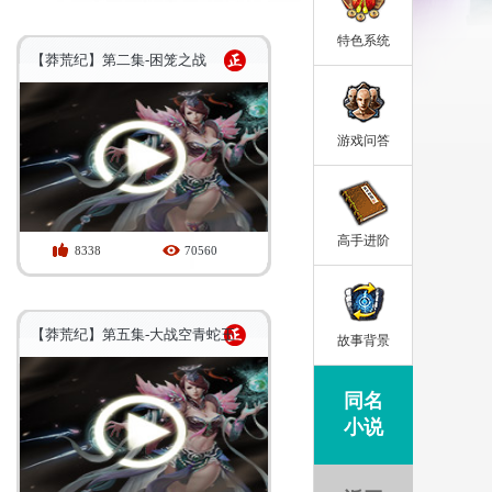
特色系统
【莽荒纪】第二集-困笼之战
游戏问答
高手进阶
8338
70560
【莽荒纪】第五集-大战空青蛇王
故事背景
同名
小说