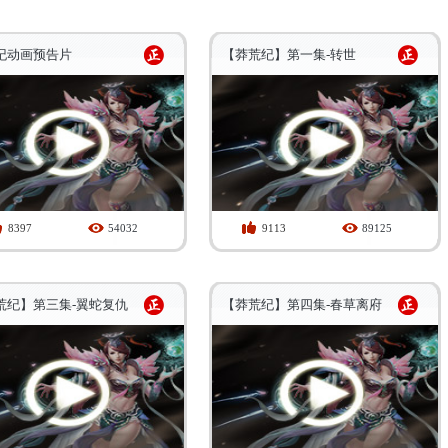
纪动画预告片
【莽荒纪】第一集-转世
8397
54032
9113
89125
荒纪】第三集-翼蛇复仇
【莽荒纪】第四集-春草离府