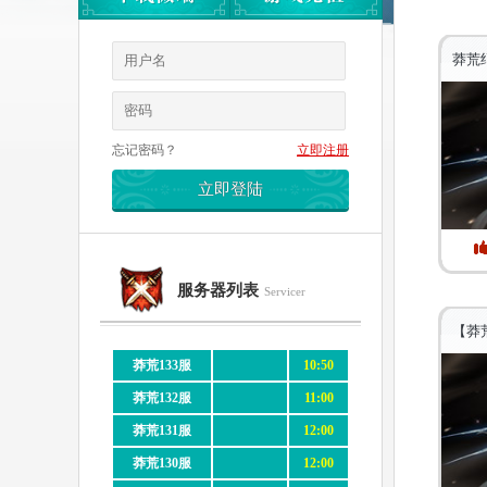
莽荒
忘记密码？
立即注册
服务器列表
Servicer
【莽
莽荒133服
10:50
莽荒132服
11:00
莽荒131服
12:00
莽荒130服
12:00