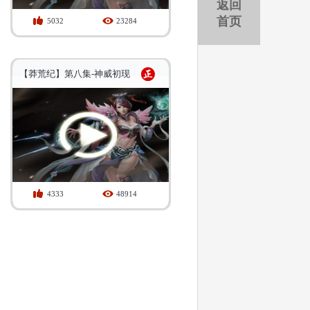
返回
首页
5032
23284
【莽荒纪】第八集-神威初现
4333
48914